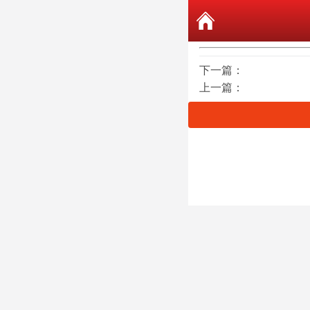
下一篇：
上一篇：