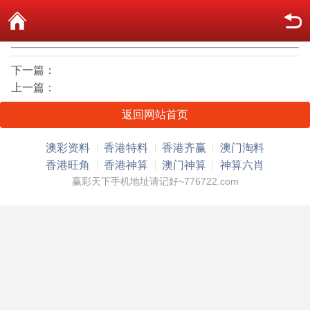
下一篇：
上一篇：
返回网站首页
澳彩资料
香港特料
香港齐赢
澳门淘料
香港旺角
香港神算
澳门神算
神算六肖
赢彩天下手机地址请记好~776722.com