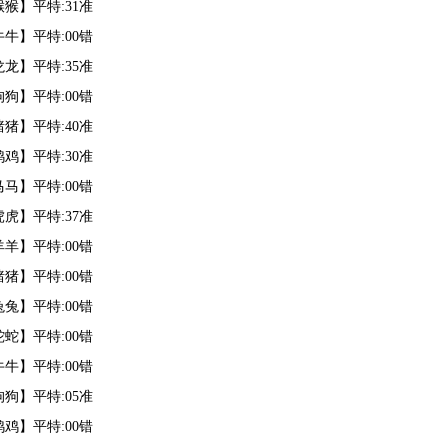
猴猴】平特:31准
牛牛】平特:00错
龙龙】平特:35准
狗狗】平特:00错
猪猪】平特:40准
鸡鸡】平特:30准
马马】平特:00错
虎虎】平特:37准
羊羊】平特:00错
猪猪】平特:00错
兔兔】平特:00错
蛇蛇】平特:00错
牛牛】平特:00错
狗狗】平特:05准
鸡鸡】平特:00错