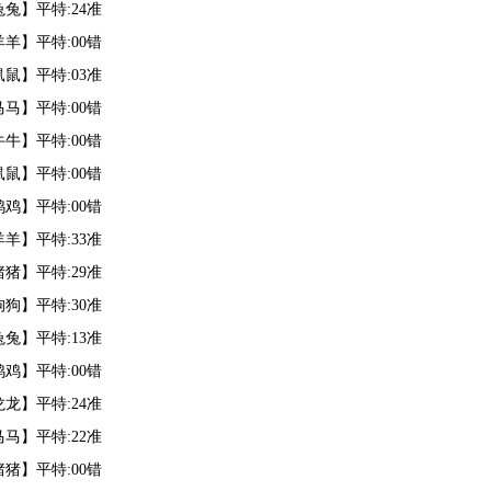
兔兔】平特:24准
羊羊】平特:00错
鼠鼠】平特:03准
马马】平特:00错
牛牛】平特:00错
鼠鼠】平特:00错
鸡鸡】平特:00错
羊羊】平特:33准
猪猪】平特:29准
狗狗】平特:30准
兔兔】平特:13准
鸡鸡】平特:00错
龙龙】平特:24准
马马】平特:22准
猪猪】平特:00错