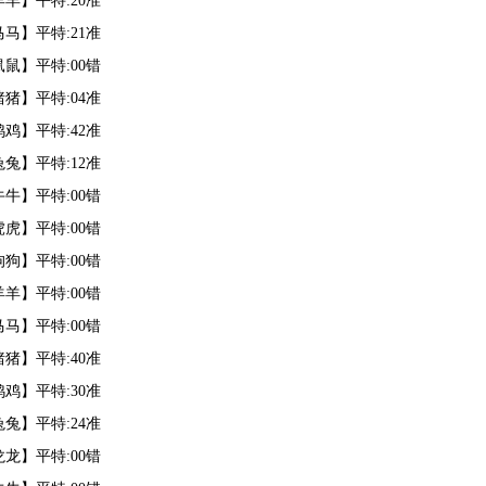
羊羊】平特:20准
马马】平特:21准
鼠鼠】平特:00错
猪猪】平特:04准
鸡鸡】平特:42准
兔兔】平特:12准
牛牛】平特:00错
虎虎】平特:00错
狗狗】平特:00错
羊羊】平特:00错
马马】平特:00错
猪猪】平特:40准
鸡鸡】平特:30准
兔兔】平特:24准
龙龙】平特:00错