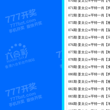
070期:姜太公∞平特一肖【
071期:姜太公∞平特一肖【
072期:姜太公∞平特一肖【
073期:姜太公∞平特一肖【
074期:姜太公∞平特一肖【
075期:姜太公∞平特一肖【
076期:姜太公∞平特一肖【
077期:姜太公∞平特一肖【
078期:姜太公∞平特一肖【
079期:姜太公∞平特一肖【
080期:姜太公∞平特一肖【
081期:姜太公∞平特一肖【
082期:姜太公∞平特一肖【
083期:姜太公∞平特一肖【
084期:姜太公∞平特一肖【