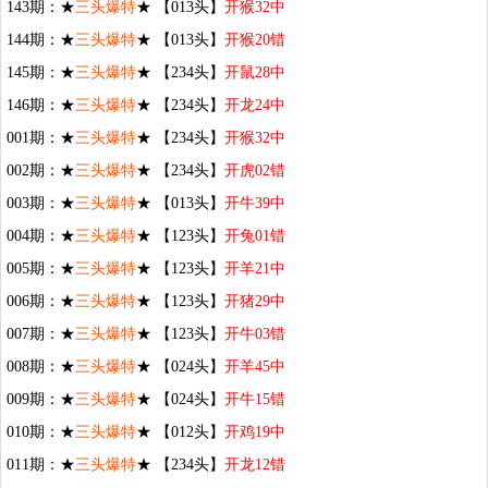
143期：★
三头爆特
★ 【013头】
开猴32中
144期：★
三头爆特
★ 【013头】
开猴20错
145期：★
三头爆特
★ 【234头】
开鼠28中
146期：★
三头爆特
★ 【234头】
开龙24中
001期：★
三头爆特
★ 【234头】
开猴32中
002期：★
三头爆特
★ 【234头】
开虎02错
003期：★
三头爆特
★ 【013头】
开牛39中
004期：★
三头爆特
★ 【123头】
开兔01错
005期：★
三头爆特
★ 【123头】
开羊21中
006期：★
三头爆特
★ 【123头】
开猪29中
007期：★
三头爆特
★ 【123头】
开牛03错
008期：★
三头爆特
★ 【024头】
开羊45中
009期：★
三头爆特
★ 【024头】
开牛15错
010期：★
三头爆特
★ 【012头】
开鸡19中
011期：★
三头爆特
★ 【234头】
开龙12错