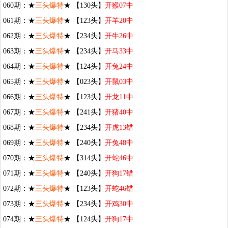
060期：★
三头爆特
★ 【130头】
开猴07中
061期：★
三头爆特
★ 【123头】
开羊20中
062期：★
三头爆特
★ 【234头】
开牛26中
063期：★
三头爆特
★ 【234头】
开马33中
064期：★
三头爆特
★ 【124头】
开兔24中
065期：★
三头爆特
★ 【023头】
开鼠03中
066期：★
三头爆特
★ 【123头】
开龙11中
067期：★
三头爆特
★ 【241头】
开猪40中
068期：★
三头爆特
★ 【234头】
开虎13错
069期：★
三头爆特
★ 【240头】
开兔48中
070期：★
三头爆特
★ 【314头】
开蛇46中
071期：★
三头爆特
★ 【240头】
开狗17错
072期：★
三头爆特
★ 【123头】
开蛇46错
073期：★
三头爆特
★ 【234头】
开鸡30中
074期：★
三头爆特
★ 【124头】
开狗17中