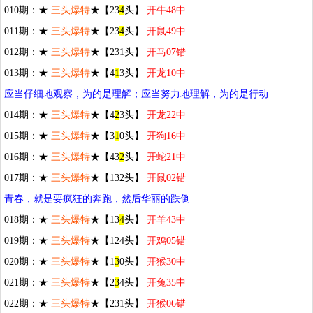
010期：★
三头爆特
★【23
4
头
】
开牛48中
011期：★
三头爆特
★【23
4
头
】
开鼠49中
012期：★
三头爆特
★【231
头
】
开马07错
013期：★
三头爆特
★【4
1
3
头
】
开龙10中
应当仔细地观察，为的是理解；应当努力地理解，为的是行动
014期：★
三头爆特
★【4
2
3
头
】
开龙22中
015期：★
三头爆特
★【3
1
0
头
】
开狗16中
016期：★
三头爆特
★【43
2
头
】
开蛇21中
017期：★
三头爆特
★【132
头
】
开鼠02错
青春，就是要疯狂的奔跑，然后华丽的跌倒
018期：★
三头爆特
★【13
4
头
】
开羊43中
019期：★
三头爆特
★【124
头
】
开鸡05错
020期：★
三头爆特
★【1
3
0
头
】
开猴30中
021期：★
三头爆特
★【2
3
4
头
】
开兔35中
022期：★
三头爆特
★【231
头
】
开猴06错