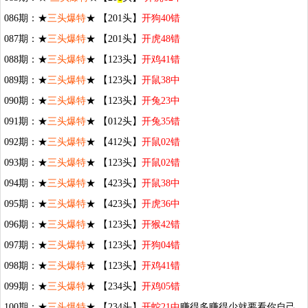
086期：★
三头爆特
★ 【201头】
开狗40错
087期：★
三头爆特
★ 【201头】
开虎48错
088期：★
三头爆特
★ 【123头】
开鸡41错
089期：★
三头爆特
★ 【123头】
开鼠38中
090期：★
三头爆特
★ 【123头】
开兔23中
091期：★
三头爆特
★ 【012头】
开兔35错
092期：★
三头爆特
★ 【412头】
开鼠02错
093期：★
三头爆特
★ 【123头】
开鼠02错
094期：★
三头爆特
★ 【423头】
开鼠38中
095期：★
三头爆特
★ 【423头】
开虎36中
096期：★
三头爆特
★ 【123头】
开猴42错
097期：★
三头爆特
★ 【123头】
开狗04错
098期：★
三头爆特
★ 【123头】
开鸡41错
099期：★
三头爆特
★ 【234头】
开鸡05错
100期：★
三头爆特
★ 【234头】
开蛇21中
赚得多赚得少就要看你自己