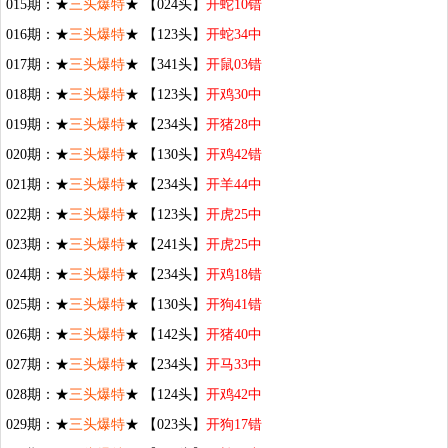
015期：★
三头爆特
★ 【024头】
开蛇10错
016期：★
三头爆特
★ 【123头】
开蛇34中
017期：★
三头爆特
★ 【341头】
开鼠03错
018期：★
三头爆特
★ 【123头】
开鸡30中
019期：★
三头爆特
★ 【234头】
开猪28中
020期：★
三头爆特
★ 【130头】
开鸡42错
021期：★
三头爆特
★ 【234头】
开羊44中
022期：★
三头爆特
★ 【123头】
开虎25中
023期：★
三头爆特
★ 【241头】
开虎25中
024期：★
三头爆特
★ 【234头】
开鸡18错
025期：★
三头爆特
★ 【130头】
开狗41错
026期：★
三头爆特
★ 【142头】
开猪40中
027期：★
三头爆特
★ 【234头】
开马33中
028期：★
三头爆特
★ 【124头】
开鸡42中
029期：★
三头爆特
★ 【023头】
开狗17错