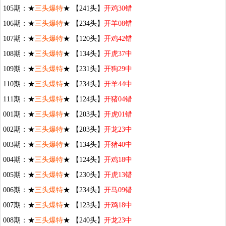
105期：★
三头爆特
★ 【241头】
开鸡30错
106期：★
三头爆特
★ 【234头】
开羊08错
107期：★
三头爆特
★ 【120头】
开鸡42错
108期：★
三头爆特
★ 【134头】
开虎37中
109期：★
三头爆特
★ 【231头】
开狗29中
110期：★
三头爆特
★ 【234头】
开羊44中
111期：★
三头爆特
★ 【124头】
开猪04错
001期：★
三头爆特
★ 【203头】
开虎01错
002期：★
三头爆特
★ 【203头】
开龙23中
003期：★
三头爆特
★ 【134头】
开猪40中
004期：★
三头爆特
★ 【124头】
开鸡18中
005期：★
三头爆特
★ 【230头】
开虎13错
006期：★
三头爆特
★ 【234头】
开马09错
007期：★
三头爆特
★ 【123头】
开鸡18中
008期：★
三头爆特
★ 【240头】
开龙23中