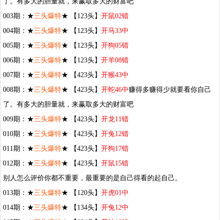
了。有多大的胆量就，来赢取多大的财富吧
003期：★
三头爆特
★ 【123头】
开鼠02错
004期：★
三头爆特
★ 【123头】
开马33中
005期：★
三头爆特
★ 【123头】
开狗05错
006期：★
三头爆特
★ 【123头】
开羊08错
007期：★
三头爆特
★ 【423头】
开猴43中
008期：★
三头爆特
★ 【423头】
开蛇46中
赚得多赚得少就要看你自己
了。有多大的胆量就，来赢取多大的财富吧
009期：★
三头爆特
★ 【423头】
开龙11错
010期：★
三头爆特
★ 【423头】
开兔12错
011期：★
三头爆特
★ 【423头】
开狗17错
012期：★
三头爆特
★ 【423头】
开鼠15错
别人怎么评价你都不重要，最重要的是自己得看的起自己。
013期：★
三头爆特
★ 【120头】
开虎01中
014期：★
三头爆特
★ 【134头】
开兔12中