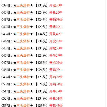
039期：★
三头爆特
★ 【234头】
开猴20中
040期：★
三头爆特
★ 【124头】
开兔25中
041期：★
三头爆特
★ 【234头】
开狗06错
042期：★
三头爆特
★ 【120头】
开猪29中
043期：★
三头爆特
★ 【134头】
开鼠40中
044期：★
三头爆特
★ 【234头】
开虎26中
045期：★
三头爆特
★ 【234头】
开蛇35中
046期：★
三头爆特
★ 【124头】
开牛27中
047期：★
三头爆特
★ 【123头】
开虎02错
048期：★
三头爆特
★ 【024头】
开鸡07中
049期：★
三头爆特
★ 【123头】
开鸡07错
050期：★
三头爆特
★ 【024头】
开鸡31错
051期：★
三头爆特
★ 【234头】
开牛27中
052期：★
三头爆特
★ 【234头】
开兔01错
053期：★
三头爆特
★ 【123头】
开鸡43错